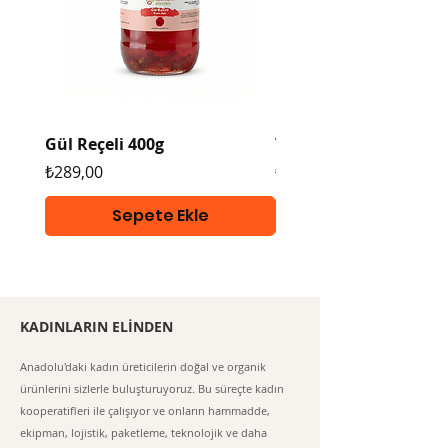
Gül Reçeli 400g
Vegan Tarhana 400g
Fiyat
Fiyat
₺289,00
₺289,00
Sepete Ekle
KADINLARIN ELİNDEN
Anadolu'daki kadın üreticilerin doğal ve organik
ürünlerini sizlerle buluşturuyoruz. Bu süreçte kadın
kooperatifleri ile çalışıyor ve onların hammadde,
ekipman, lojistik, paketleme, teknolojik ve daha