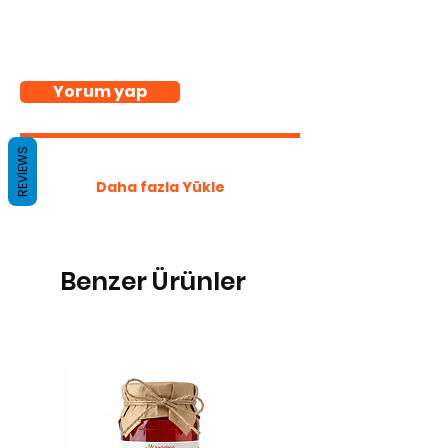
Bireysel alım fiyatıdır,
Düşünceleriniz
kurumsal toplu alımlarda
indirim uygulanmaktadır. Bilgi
Yorum yap
almak için tıklayınız
https://www.kadinlarinelinde
n.com/kurumsalhediyepaket
REVIEWS
ihizmeti
Daha fazla Yükle
Benzer Ürünler