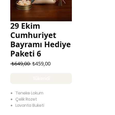
29 Ekim
Cumhuriyet
Bayramı Hediye
Paketi 6
Normal
İndirimli
 ₺649,00 
₺459,00
Fiyat
Fiyat
Tükendi
Teneke Lokum
Çelik Rozet
Lavanta Buketi
Baskılı Bez Kese