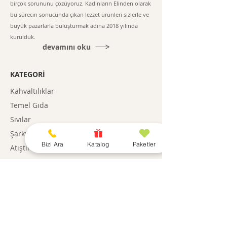
birçok sorununu çözüyoruz. Kadınların Elinden olarak
bu sürecin sonucunda çıkan lezzet ürünleri sizlerle ve
büyük pazarlarla buluşturmak adına 2018 yılında
kurulduk.
devamını oku
KATEGORİ
Kahvaltılıklar
Temel Gıda
Sıvılar
Şarküteri
Bizi Ara
Katalog
Paketler
Atıştırmalıklar
Paketler
Gıda Dışı
BİLGİ
Hikayemiz