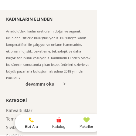
KADINLARIN ELİNDEN
Anadolu'daki kadın üreticilerin doğal ve organik
ürünlerini sizlerle buluşturuyoruz. Bu süreçte kadın
kooperatifleri ile çalışıyor ve onların hammadde,
ekipman, lojistik, paketleme, teknolojik ve daha
birçok sorununu çözüyoruz. Kadınların Elinden olarak
bu sürecin sonucunda çıkan lezzet ürünleri sizlerle ve
büyük pazarlarla buluşturmak adına 2018 yılında
kurulduk.
devamını oku
KATEGORİ
Kahvaltılıklar
Temel Gıda
Bizi Ara
Katalog
Paketler
Sıvılar
Şarküteri