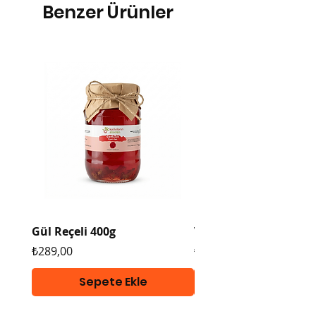
Benzer Ürünler
Gül Reçeli 400g
Vegan Tarhana 400g
Fiyat
Fiyat
₺289,00
₺289,00
Sepete Ekle