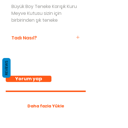
Büyük Boy Teneke Karışık Kuru
Meyve Kutusu sizin için
birbirinden şık teneke
kutularda!
Tadı Nasıl?
Kadınların Elinden olarak
meyve kurularımızı katkı
maddesi eklemeden
REVIEWS
Düşünceleriniz
üretiyoruz. En kaliteli ürünleri
kullanarak hazırladığımız el
Yorum yap
yapımı kuru meyvelerimiz
lezzetli ve sağlıklı birer
kaçamak!
Daha fazla Yükle