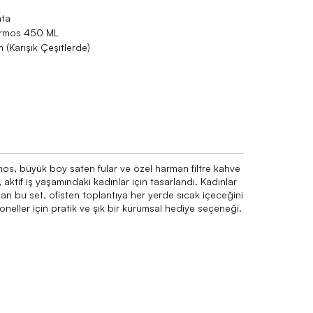
nta
 Termos 450 ML
(Karışık Çeşitlerde)
ermos, büyük boy saten fular ve özel harman filtre kahve
ktif iş yaşamındaki kadınlar için tasarlandı. Kadınlar
an bu set, ofisten toplantıya her yerde sıcak içeceğini
neller için pratik ve şık bir kurumsal hediye seçeneği.