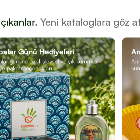
çıkanlar.
Yeni kataloglara göz at
balar Günü Hediyeleri
An
lar gününe özel işlevsel ve şık kurumsal
Ann
ye paketi seçenekleri
kur