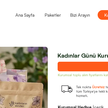
Ana Sayfa
Paketler
Bizi Arayın
Ka
Kadınlar Günü Kur
Kurumsal toplu alım fiyatlarını 
Tek nokta
Ücretsiz
t
tüm Türkiye'ye tekli 
hizmeti.
Kurumsal Hediye
İçerik