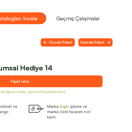
talogları İncele
Geçmiş Çalışmalar
Önceki Paket
Sonraki Paket
umsal Hediye 14
Fiyat İste
kataloğumuzdan görüntüleyebilirsiniz
eslimat ve
Marka
logo
işleme ve
kargo
marka özel tasarım not
kartı.