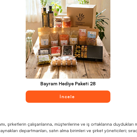
Bayram Hediye Paketi 28
İncele
isiniz?

Kadın emeğine dayalı ürünlerle anlamlı ve fark yaratan bir kurumsal bayram hediyesi deneyimi sunuyoruz. 600'den fazla kadın üretici ile çalışarak Türkiye'nin en geniş kadın üretici ağına sahibiz. Akbank, Garanti BBVA, Roketsan, Shell gibi Türkiye'nin önde gelen kurumlarının güvendiği bir marka olarak 200'ü aşkın kurumsal müşteriye hizmet veriyoruz. Toplu siparişlerde rekabetçi fiyatlar, esnek ödeme koşulları ve hızlı teslimat garantisi sağlıyoruz. Logo baskı, özel hediye notu, kişiye özel paketleme ve çoklu adrese teslimat gibi kurumsal ihtiyaçlara yönelik kapsamlı çözümler sunuyoruz.

Sıkça Sorulan Sorular

Ramazan Bayramı kurumsal hediyesi neden önemlidir? Kurumsal bayram hediyesi, şirketlerin çalışanlarına ve iş ortaklarına değer verdiğini gösteren güçlü bir iletişim aracıdır. Çalışan bağlılığını ve motivasyonunu artırırken şirketin paylaşma ve dayanışma kültürüne verdiği önemi somut olarak ortaya koyar. Özenle seçilmiş bir ramazan bayramı hediyesi, çalışanların kendilerini değerli hissetmesini sağlayarak uzun vadede şirket kültürünü olumlu yönde etkiler.

Ramazan Bayramı kurumsal hediye siparişi için minimum adet var mı? Kadınların Elinden olarak minimum sipariş adedimiz bulunmamaktadır. İster küçük bir ekip için ister binlerce kişilik büyük ölçekli bir organizasyon için bayram hediye paketi hazırlayabiliyoruz. Toplu siparişlerde özel fiyat avantajları sunulmaktadır.

Bayram hediye paketleri ne kadar sürede teslim edilir? Stoklu ürünlerle hazırlanan hediye paketleri sipariş onayından itibaren 3 ila 5 iş günü içinde teslim edilmektedir. Özel üretim gerektiren veya kişiselleştirme yapılan siparişlerde bu süre sipariş adedine göre değişiklik gösterebilir. Ramazan Bayramı öncesi yoğunluk döneminde erken sipariş vermenizi öneriyoruz.

Bayram hediye paketlerine firma logosu eklenebilir mi? Evet, hediye kutuları ve paket içerisindeki birçok ürün üzerine firma logonuzun basılması mümkündür. Ayrıca firmanıza özel tasarım hediye notu ve kart ekleme seçeneği de mevcuttur.

Kadınların Elinden ürünleri gerçekten kadın üreticiler tarafından mı üretiliyor? Evet, ürünlerimiz Türkiye genelindeki kadın kooperatifleri ve kadın girişimciler tarafından üretilmektedir. Her ürünün arkasında gerçek bir kadın üreticinin hikayesi vardır. Tedarik zincirimiz tamamen şeffaf ve izlenebilir bir yapıdadır.

Bu Ramazan Bayramı'nda çalışanlarınıza sıradan bir hediye yerine, bir hikayesi olan, kadın emeğine değer veren ve gerçek bir sosyal etki yaratan bir kurumsal bayram hediyesi armağan edin. Kadınların Elinden bayram hediye paketleri ile hem gönüllere dokunun hem de kadın istihdamına destek olun.

---

8 Mart Kadınlar Günü Kurumsal Hediye Paketi – Kadınların Elinden

8 Mart Dünya Kadınlar Günü, şirketlerin kadın çalışanlarına, müşterilerine ve iş ortaklarına verdikleri değeri somut bir şekilde gösterebilecekleri en anlamlı günlerden biridir. Her yıl bu özel günde kurumsal hediye arayışına giren insan kaynakları departmanları, satın alma birimleri ve şirket yöneticileri; sıradan çiçek veya genel geçer hediyelerin ötesinde, gerçekten iz bırakan ve anlam taşıyan bir kurumsal Kadınlar Günü hedi