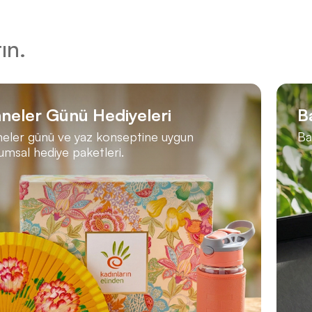
ın.
neler Günü Hediyeleri
B
eler günü ve yaz konseptine uygun
Ba
umsal hediye paketleri.