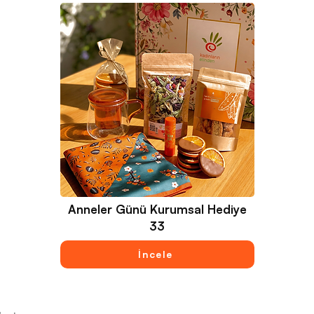
Anneler Günü Kurumsal Hediye
33
İncele