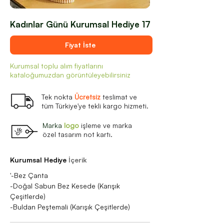
Kadınlar Günü Kurumsal Hediye 17
Fiyat İste
Kurumsal toplu alım fiyatlarını
kataloğumuzdan görüntüleyebilirsiniz
Tek nokta
Ücretsiz
teslimat ve
tüm Türkiye'ye tekli kargo hizmeti.
Marka
logo
işleme ve marka
özel tasarım not kartı.
Kurumsal Hediye
İçerik
'-Bez Çanta
-Doğal Sabun Bez Kesede (Karışık
Çeşitlerde)
-Buldan Peştemali (Karışık Çeşitlerde)