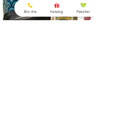
Bizi Ara
Katalog
Paketler
KADINLARIN ELİNDEN
Anadolu'daki kadın üreticilerin doğal ve
organik ürünlerini sizlerle
buluşturuyoruz. Bu süreçte kadın
kooperatifleri ile çalışıyor ve onların
hammadde, ekipman, lojistik, paketleme,