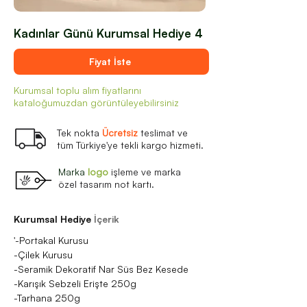
Kadınlar Günü Kurumsal Hediye 4
Fiyat İste
Kurumsal toplu alım fiyatlarını
kataloğumuzdan görüntüleyebilirsiniz
Tek nokta
Ücretsiz
teslimat ve
tüm Türkiye'ye tekli kargo hizmeti.
Marka
logo
işleme ve marka
özel tasarım not kartı.
Kurumsal Hediye
İçerik
'-Portakal Kurusu
-Çilek Kurusu
-Seramik Dekoratif Nar Süs Bez Kesede
-Karışık Sebzeli Erişte 250g
-Tarhana 250g