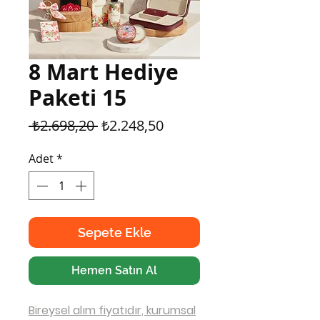
8 Mart Hediye
Paketi 15
Normal
İndirimli
 ₺2.698,20 
₺2.248,50
Fiyat
Fiyat
Adet
*
Sepete Ekle
Hemen Satın Al
Bireysel alım fiyatıdır, kurumsal