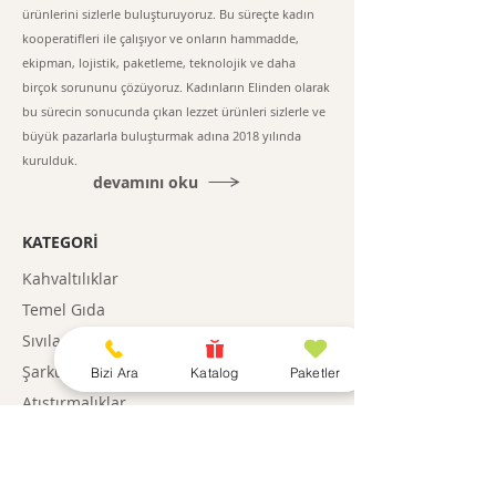
ürünlerini sizlerle buluşturuyoruz. Bu süreçte kadın
kooperatifleri ile çalışıyor ve onların hammadde,
ekipman, lojistik, paketleme, teknolojik ve daha
birçok sorununu çözüyoruz. Kadınların Elinden olarak
bu sürecin sonucunda çıkan lezzet ürünleri sizlerle ve
büyük pazarlarla buluşturmak adına 2018 yılında
kurulduk.
devamını oku
KATEGORİ
Kahvaltılıklar
Temel Gıda
Sıvılar
Şarküteri
Bizi Ara
Katalog
Paketler
Atıştırmalıklar
Paketler
Gıda Dışı