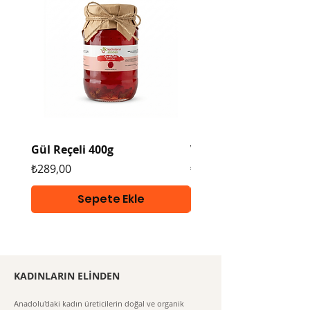
Bireysel alım fiyatıdır, kurumsal
toplu alımlarda indirim
uygulanmaktadır. Bilgi almak
için
tıklayınız https://www.kadinlari
nelinden.com/kurumsalhediye
paketihizmeti
Gül Reçeli 400g
Vegan Tarhana 400g
Fiyat
Fiyat
₺289,00
₺289,00
Sepete Ekle
KADINLARIN ELİNDEN
Anadolu'daki kadın üreticilerin doğal ve organik