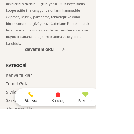
ürünlerini sizlerle buluşturuyoruz. Bu süreçte kadın
kooperatifleri ile çalışıyor ve onların hammadde,
ekipman, lojistik, paketleme, teknolojik ve daha
birçok sorununu çözüyoruz. Kadınların Elinden olarak
bu sürecin sonucunda çıkan lezzet ürünleri sizlerle ve
büyük pazarlarla buluşturmak adına 2018 yılında
kurulduk.
devamını oku
KATEGORİ
Kahvaltılıklar
Temel Gıda
Sıvılar
Şarküteri
Bizi Ara
Katalog
Paketler
Atıştırmalıklar
Paketler
Gıda Dışı