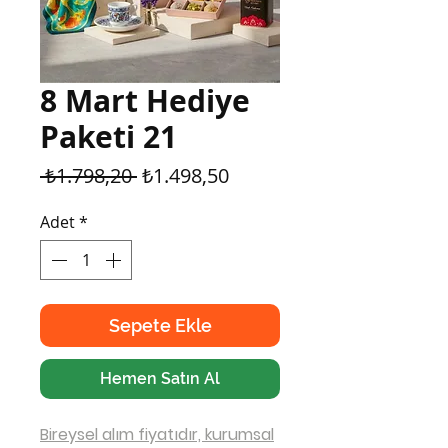
8 Mart Hediye
Paketi 21
Normal
İndirimli
 ₺1.798,20 
₺1.498,50
Fiyat
Fiyat
Adet
*
Sepete Ekle
Hemen Satın Al
Bireysel alım fiyatıdır, kurumsal