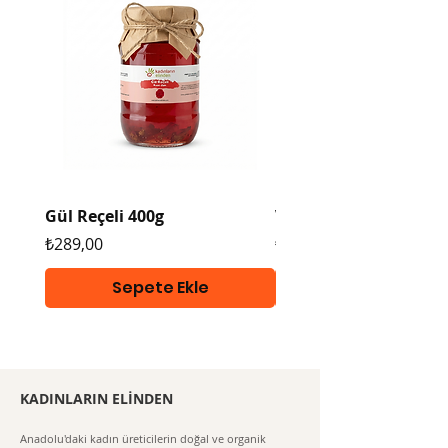
için
tıklayınız https://www.kadinlari
nelinden.com/kurumsalhediye
paketihizmeti
Gül Reçeli 400g
Vegan Tarhana 400g
Fiyat
Fiyat
₺289,00
₺289,00
Sepete Ekle
KADINLARIN ELİNDEN
Anadolu'daki kadın üreticilerin doğal ve organik