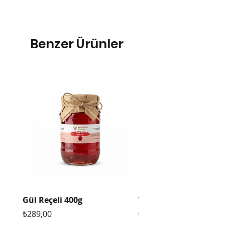
Benzer Ürünler
Gül Reçeli 400g
Vegan Tarhana 400g
Fiyat
Fiyat
₺289,00
₺289,00