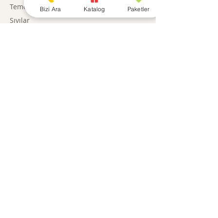
Temel Gıda
Bizi Ara
Katalog
Paketler
Sıvılar
Şarküteri
Atıştırmalıklar
Paketler
Gıda Dışı
BİLGİ
Hikayemiz
Kurumsal
İletişim
BİZE ULAŞIN
0850 308 2460