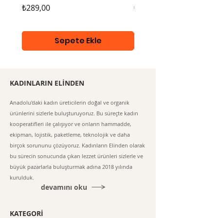
Fiyat
Fiyat
₺289,00
₺289,00
Sepete Ekle
KADINLARIN ELİNDEN
Anadolu'daki kadın üreticilerin doğal ve organik
ürünlerini sizlerle buluşturuyoruz. Bu süreçte kadın
kooperatifleri ile çalışıyor ve onların hammadde,
ekipman, lojistik, paketleme, teknolojik ve daha
birçok sorununu çözüyoruz. Kadınların Elinden olarak
bu sürecin sonucunda çıkan lezzet ürünleri sizlerle ve
büyük pazarlarla buluşturmak adına 2018 yılında
kurulduk.
devamını oku
KATEGORİ