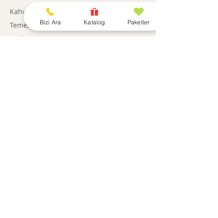
Kahvaltılıklar
Bizi Ara
Katalog
Paketler
Temel Gıda
Sıvılar
Şarküteri
Atıştırmalıklar
Paketler
Gıda Dışı
BİLGİ
Hikayemiz
Kurumsal
İletişim
BİZE ULAŞIN
0850 308 2460