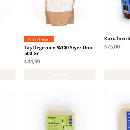
Kuru İncirl
Fırsat Paketi
Fiyat
₺75,00
Taş Değirmen %100 Siyez Unu
500 Gr
Fiyat
₺44,90
Tükendi