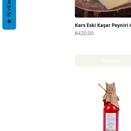
REVIEWS
Kars Eski Kaşar Peyniri 
Fiyat
₺420,00
Tükendi