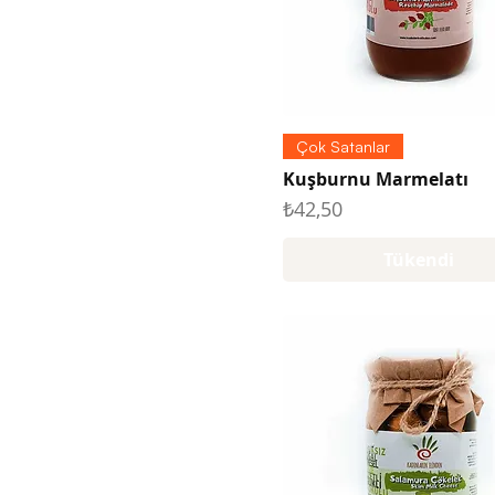
Çok Satanlar
Kuşburnu Marmelatı
Fiyat
₺42,50
Tükendi