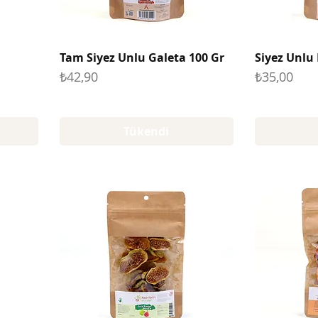
Tam Siyez Unlu Galeta 100 Gr
Siyez Unlu
Fiyat
Fiyat
₺42,90
₺35,00
Tükendi