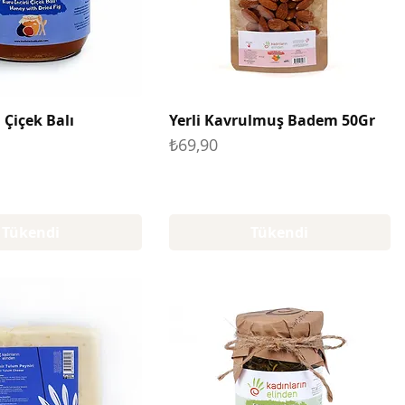
i Çiçek Balı
Yerli Kavrulmuş Badem 50Gr
Fiyat
₺69,90
Tükendi
Tükendi