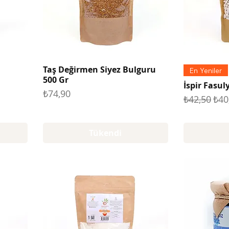
Taş Değirmen Siyez Bulguru
En Yeniler
500 Gr
İspir Fasul
Fiyat
₺74,90
Normal Fiy
İndi
₺42,50
₺40
Tükendi