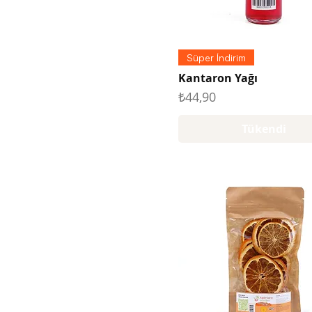
Süper İndirim
Kantaron Yağı
Fiyat
₺44,90
Tükendi