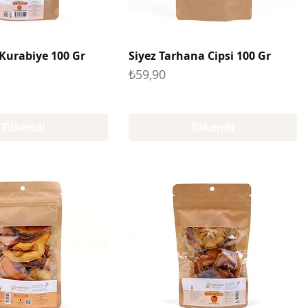
 Kurabiye 100 Gr
Siyez Tarhana Cipsi 100 Gr
Fiyat
₺59,90
Tükendi
Tükendi