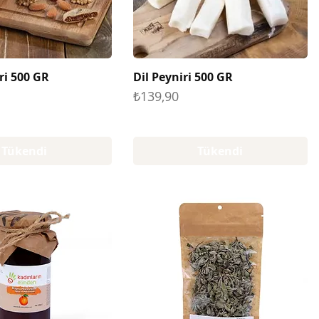
ri 500 GR
Dil Peyniri 500 GR
Fiyat
₺139,90
Tükendi
Tükendi