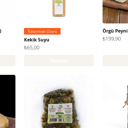
)
Örgü Peyni
Tükenmek Üzere
Fiyat
₺199,90
Kekik Suyu
Fiyat
₺65,00
Tükendi