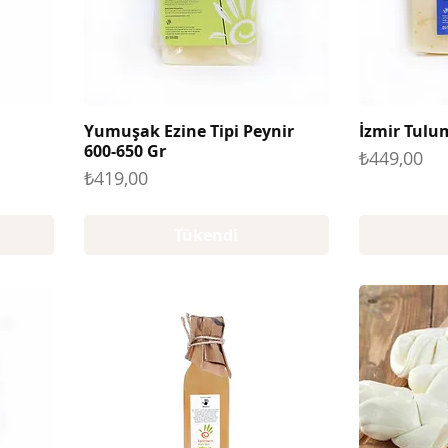
Yumuşak Ezine Tipi Peynir
İzmir Tulu
600-650 Gr
Fiyat
₺449,00
Fiyat
₺419,00
Tükendi