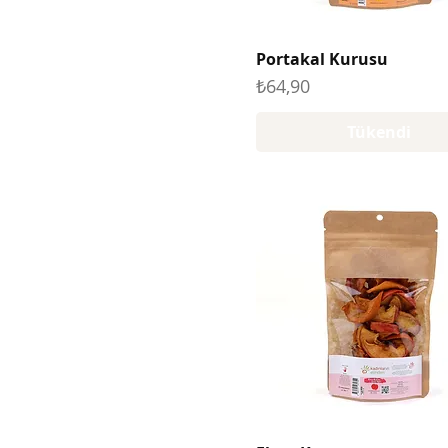
Portakal Kurusu
Fiyat
₺64,90
Tükendi