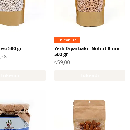
En Yeniler
yesi 500 gr
Yerli Diyarbakır Nohut 8mm
500 gr
at
rimli Fiyat
,38
Fiyat
₺59,00
Tükendi
Tükendi