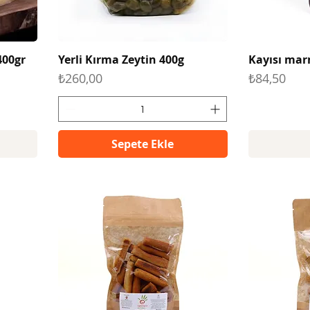
400gr
Yerli Kırma Zeytin 400g
Kayısı mar
Fiyat
Fiyat
₺260,00
₺84,50
Sepete Ekle