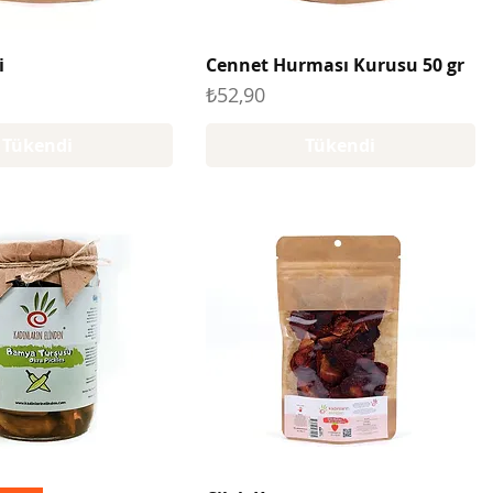
i
Cennet Hurması Kurusu 50 gr
Fiyat
₺52,90
Tükendi
Tükendi