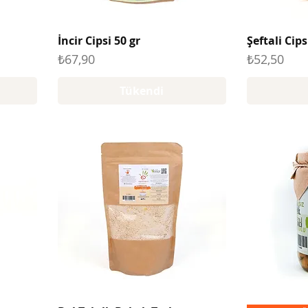
İncir Cipsi 50 gr
Şeftali Cips
Fiyat
Fiyat
₺67,90
₺52,50
Tükendi