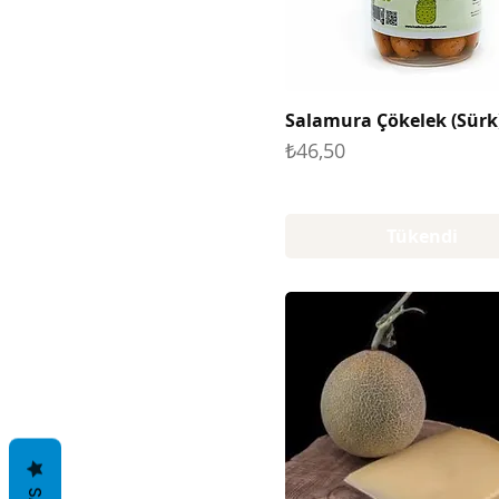
Salamura Çökelek (Sürk
Fiyat
₺46,50
Tükendi