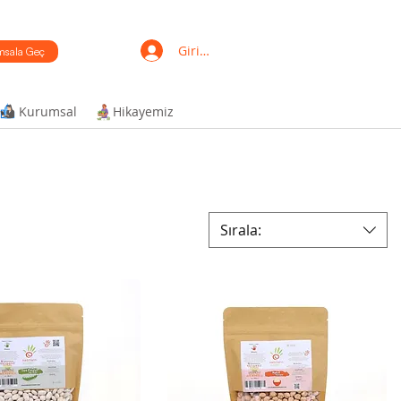
Giriş Yap
msala Geç
Kurumsal
Hikayemiz
Sırala: