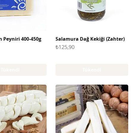
m Peyniri 400-450g
Salamura Dağ Kekiği (Zahter)
Fiyat
₺125,90
Tükendi
Tükendi