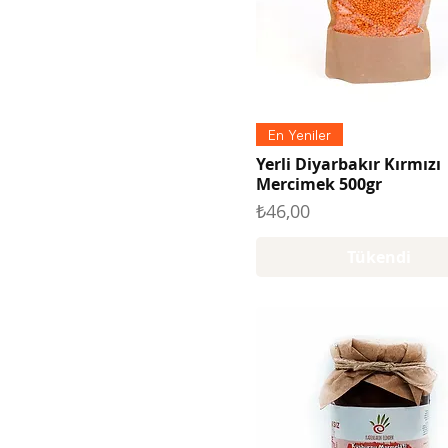
En Yeniler
Yerli Diyarbakır Kırmızı
Mercimek 500gr
Fiyat
₺46,00
Tükendi